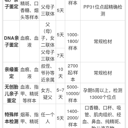
样本
精斑、口
子鉴定
父母子
PP31位点超精确检
香糖、烟
5天
三联体
测
头等样本
父
（母）
5天
1000-
DNA亲
血痕、血
子，女
1800/
常规检材
子鉴定
液
二联体
样本
父母子
7天
三联体
2700
叔侄、
10
亲缘鉴
血痕、血
起/样
爷孙等
常规检材
天
定
液
本
近亲属
无创胎
血液、指
5000-
5~7
女方、
孕期5周以上，检测
10000/
儿亲子
甲、精斑
天
疑父
13000个位点
样本
鉴定
等样本
口香糖、口杯、吸
1400-
特殊样
烟蒂、指
任一个
管、肌肉组织、经
2000/
5天
本检测
甲、精斑
人
血、鼻血、纯精斑、
样本