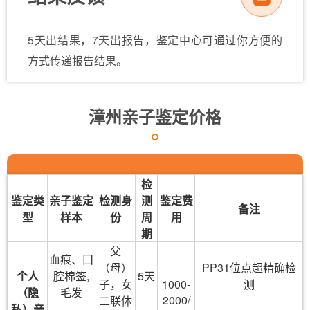
5天出结果，7天出报告，鉴定中心可通过你方便的
方式传递报告结果。
漳州亲子鉴定价格
检
鉴定类
亲子鉴定
检测身
测
鉴定费
备注
型
样本
份
周
用
期
父
血痕、囗
（母）
PP31位点超精确检
个人
腔棉签,
5天
子，女
1000-
测
（隐
毛发
2000/
二联体
私）亲