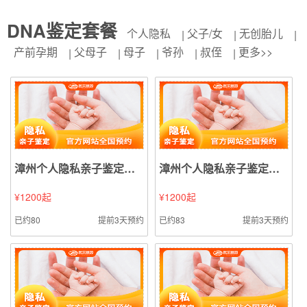
DNA鉴定套餐
个人隐私
父子/女
无创胎儿
产前孕期
父母子
母子
爷孙
叔侄
更多>>
漳州个人隐私亲子鉴定（血液血痕样本鉴定）
漳州个人隐私亲子鉴定（毛发样本鉴定）
¥1200起
¥1200起
已约80
提前3天预约
已约83
提前3天预约